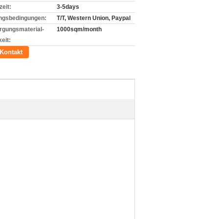
zeit:
3-5days
ngsbedingungen:
T/T, Western Union, Paypal
rgungsmaterial-
1000sqm/month
eit:
Kontakt