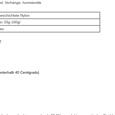
d, Vorhänge, hometextile
beschichtete Nylon
er 33g-100g/
rau
Z
nterhalb 40 Centigrads)