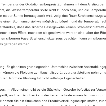
Temperatur der Oxidationssilberpreis Zunahmen mit dem Anstieg der 
t, die Wassertemperatur sollte nicht zu hoch sein, und die Temperatur 
n es der Sonne herausgestellt wird, zeigt das RaumStrahlenschutzge
e einen Stoff, umso viel wie möglich zu bügeln, und die Temperatur soll
rständnis, dass das silberne Fasergewebe keinen Strahlenschutzeffekt
at noch einen Effekt, nachdem sie geschwärzt worden sind, aber der Eff
en silbernen FaserStrahlenschutzanzugs beachten, kann ein silbern
ms getragen werden.
eidung: Es gibt einen grundlegenden Unterschied zwischen Antistrahl
zer können die Kleidung zur Haushaltsgerätreparaturabteilung nehmen 
rüfen. Normale Kleidung tut nicht leitfähige Eigenschaften.
s: Im Allgemeinen gibt es ein Stückchen Gewebe befestigt zur Verpa
r prüft, und der Benutzer kann die Feuermethode anwenden, um zu prüf
(Nehmen Sie ein Stückchen des Produktverteilungsbeispielstoffes, zün