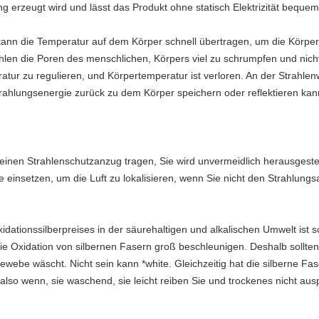
ung erzeugt wird und lässt das Produkt ohne statisch Elektrizität bequem
nn die Temperatur auf dem Körper schnell übertragen, um die Körper
rahlen die Poren des menschlichen, Körpers viel zu schrumpfen und nic
ur zu regulieren, und Körpertemperatur ist verloren. An der Strahlenwir
trahlungsenergie zurück zu dem Körper speichern oder reflektieren ka
 einen Strahlenschutzanzug tragen, Sie wird unvermeidlich herausgestel
e einsetzen, um die Luft zu lokalisieren, wenn Sie nicht den Strahlun
ationssilberpreises in der säurehaltigen und alkalischen Umwelt ist sc
ie Oxidation von silbernen Fasern groß beschleunigen. Deshalb sollten
be wäscht. Nicht sein kann *white. Gleichzeitig hat die silberne Fas
, also wenn, sie waschend, sie leicht reiben Sie und trockenes nicht a