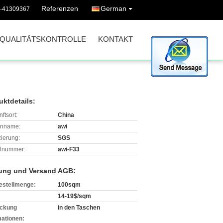
Referenzen
German
6-41309367
QUALITÄTSKONTROLLE
KONTAKT
uktdetails:
ftsort:
China
enname:
awi
izierung:
SGS
lnummer:
awi-F33
ung und Versand AGB:
estellmenge:
100sqm
14-19$/sqm
ckung
in den Taschen
mationen: