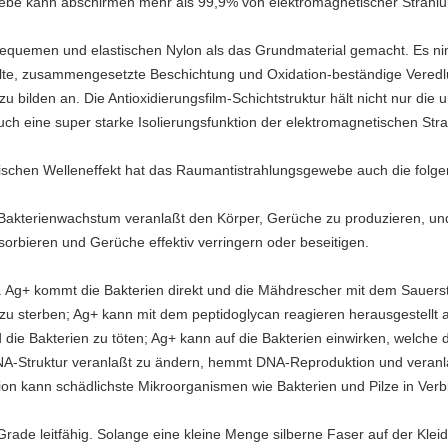
ebe kann abschirmen mehr als 99,9% von elektromagnetischer Strahlu
equemen und elastischen Nylon als das Grundmaterial gemacht. Es n
lte, zusammengesetzte Beschichtung und Oxidation-beständige Veredl
zu bilden an. Die Antioxidierungsfilm-Schichtstruktur hält nicht nur die
h eine super starke Isolierungsfunktion der elektromagnetischen Stra
tischen Welleneffekt hat das Raumantistrahlungsgewebe auch die folg
 Bakterienwachstum veranlaßt den Körper, Gerüche zu produzieren, u
orbieren und Gerüche effektiv verringern oder beseitigen.
fekt. Ag+ kommt die Bakterien direkt und die Mähdrescher mit dem Saue
 zu sterben; Ag+ kann mit dem peptidoglycan reagieren herausgestellt a
d die Bakterien zu töten; Ag+ kann auf die Bakterien einwirken, welch
DNA-Struktur veranlaßt zu ändern, hemmt DNA-Reproduktion und veranlaß
ion kann schädlichste Mikroorganismen wie Bakterien und Pilze in Verb
m Grade leitfähig. Solange eine kleine Menge silberne Faser auf der Kleid