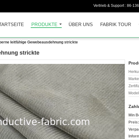
Vertrieb & Support :
86-13
TARTSEITE
PRODUKTE
ÜBER UNS
FABRIK TOUR
lberne leitfähige Gewebeausdehnung strickte
ehnung strickte
Prod
Herkun
Mark
Zertif
Model
Zahl
Min B
Preis:
Verpa
Infor