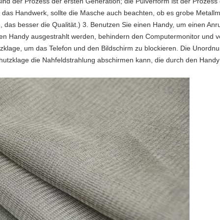
nd der Prozess der ersten Generation; die Pulverform ist der Prozess 
ür das Handwerk, sollte die Masche auch beachten, ob es grobe Metall
e, das besser die Qualität.) 3. Benutzen Sie einen Handy, um einen An
 den Handy ausgestrahlt werden, behindern den Computermonitor und
tzklage, um das Telefon und den Bildschirm zu blockieren. Die Unord
chutzklage die Nahfeldstrahlung abschirmen kann, die durch den Handy 