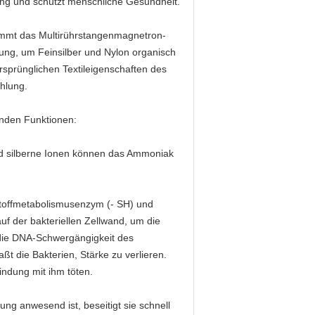
ng und schützt menschliche Gesundheit.
immt das Multirührstangenmagnetron-
ung, um Feinsilber und Nylon organisch
 ursprünglichen Textileigenschaften des
hlung.
enden Funktionen:
nd silberne Ionen können das Ammoniak
rstoffmetabolismusenzym (- SH) und
uf der bakteriellen Zellwand, um die
e die DNA-Schwergängigkeit des
t die Bakterien, Stärke zu verlieren.
indung mit ihm töten.
ung anwesend ist, beseitigt sie schnell