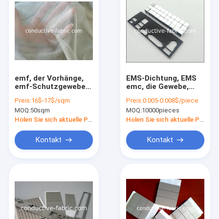
emf, der Vorhänge,
EMS-Dichtung, EMS
emf-Schutzgewebe,
emc, die Gewebe,
Anti-Netzstoff des
leitfähigen Schwamm
Preis:
16$-17$/sqm
Preis:
0.005-0.008$/piece
EMR-
abschirmt
MOQ:
50sqm
MOQ:
10000pieces
Strahlungsmoskitos,
Gewebe der
Holen Sie sich aktuelle Preis
Holen Sie sich aktuelle Preis
elektromagnetischen
Abschirmung
Kontakt
Kontakt
abschirmt
Startseite
Produkte
Über uns