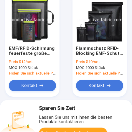
EMF/RFID-Schirmung
Flammschutz RFID-
feuerfeste große
Blocking EMF-Schutz
leuchtende Faraday-
Faraday-Tasche
Preis:
$12/set
Preis:
$10/set
Taschen-Sets
MOQ:
1000 Stück
MOQ:
1000 Stück
Holen Sie sich aktuelle Preis
Holen Sie sich aktuelle Preis
Kontakt
Kontakt
Sparen Sie Zeit
Lassen Sie uns mit Ihnen die besten
Produkte kontaktieren.