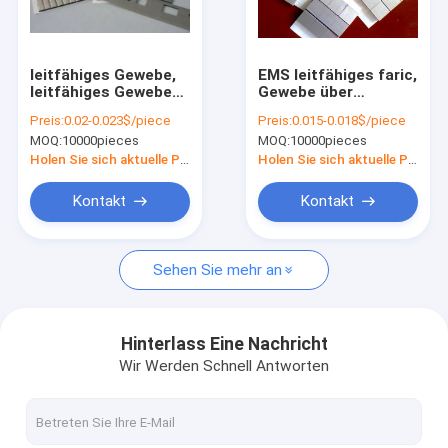
Fabrik Tour
Qualitätskontrolle
leitfähiges Gewebe,
EMS leitfähiges faric,
leitfähiges Gewebe
Gewebe über
Kontakt
über Schaum, EMS,
Schaum, leitfähiger
Preis:
0.02-0.023$/piece
Preis:
0.015-0.018$/piece
die Produkte
Schaum, leitfähiger
MOQ:
10000pieces
MOQ:
10000pieces
abschirmt
Schwamm, EMS-
Referenzen
Dichtung
Holen Sie sich aktuelle Preis
Holen Sie sich aktuelle Preis
Kontakt
Kontakt
Leitfähiges Gewebe
Sehen Sie mehr an
HF-Abschirmung Gewebe
RFID, das Gewebe blockiert
Hinterlass Eine Nachricht
Wir Werden Schnell Antworten
Antistrahlungsgewebe
Emf, der Gewebe abschirmt