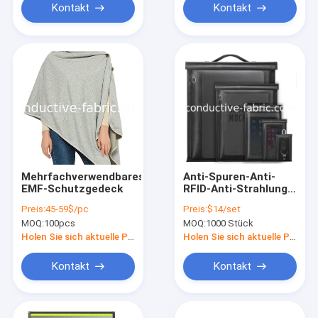
Kontakt
Kontakt
Mehrfachverwendbares
Anti-Spuren-Anti-
EMF-Schutzgedeck
RFID-Anti-Strahlung-
Feuerdichtes Signal-
Preis:
45-59$/pc
Preis:
$14/set
Stopp-Faraday-
MOQ:
100pcs
MOQ:
1000 Stück
Tasche
Holen Sie sich aktuelle Preis
Holen Sie sich aktuelle Preis
Kontakt
Kontakt