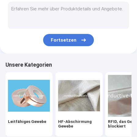
Emf-Schutzgewebe
Emf-Schutzkleidung
Emf-Meter
Fortsetzen
Mit Erde bedecken des Blattes
Leitfähiges Leder
Unsere Kategorien
Antibakterielles Gewebe
Leitfähiges Garn
Magnetische Gewebe für die Gesundheitsversorgung
Leitfähiges Gewebe
HF-Abschirmung
RFID, das Gew
Gewebe
blockiert