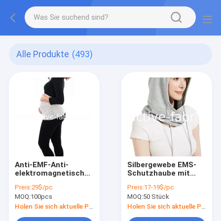
Alle Produkte
(493)
Anti-EMF-Anti-
Silbergewebe EMS-
elektromagnetische
Schutzhaube mit
Strahlung Bauchband
Halsschutz
Preis:
29$/pc
Preis:
17-19$/pc
zum Schutz der
MOQ:
100pcs
MOQ:
50 Stück
Schwangerschaft
und des Babys
Holen Sie sich aktuelle Preis
Holen Sie sich aktuelle Preis