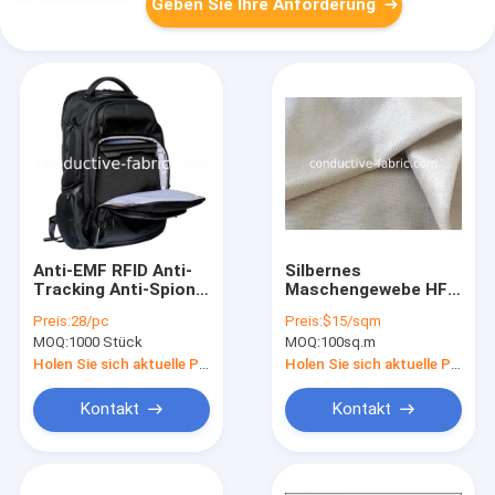
Geben Sie Ihre Anforderung
Anti-EMF RFID Anti-
Silbernes
Tracking Anti-Spion
Maschengewebe HF-
große Faraday
Abschirmung
Preis:
28/pc
Preis:
$15/sqm
Laptop Rucksack
Überdachungsdes
MOQ:
1000 Stück
MOQ:
100sq.m
Tasche
silbernen
überzogenen
Holen Sie sich aktuelle Preis
Holen Sie sich aktuelle Preis
Nylongazestoffes
Kontakt
Kontakt