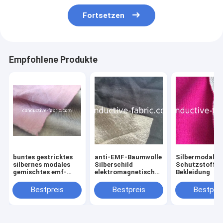
Fortsetzen
Empfohlene Produkte
buntes gestricktes
anti-EMF-Baumwolle
Silbermodaler
silbernes modales
Silberschild
Schutzstoff f
gemischtes emf-
elektromagnetisch
Bekleidung
Schutzgewebe für
leitfähiges Gewebe
Nabelbinde
Bestpreis
Bestpreis
Bestprei